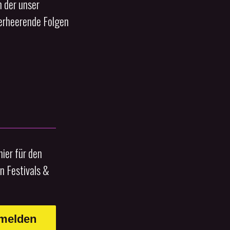
n der unser
verheerende Folgen
ier für den
n Festivals &
nmelden