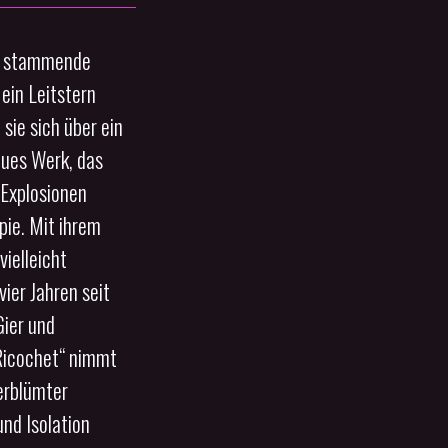
go stammende
ein Leitstern
sie sich über ein
eues Werk, das
-Explosionen
ie. Mit ihrem
ielleicht
vier Jahren seit
Gier und
„Ricochet“ nimmt
verblümter
und Isolation