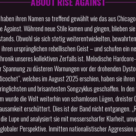
ABOUT RISE AGAINST
 haben ihren Namen so treffend gewählt wie das aus Chica
 Against. Während neue Stile kamen und gingen, blieben sie 
tands. Obwohl sie sich stetig weiterentwickelten, bewahrten 
 ihren ursprünglichen rebellischen Geist – und schufen ein n
Chronik unseres kollektiven Zerfalls ist. Melodische Hardcore
er Spannung zu düsteren Warnungen vor der drohenden Dystop
icochet“, welches im August 2025 erschien, haben sie ihren v
dringlichsten und brisantesten Songzyklus geschaffen. In den 
um wurde die Welt weiterhin von schamlosen Lügen, dreister 
ausamkeit erschüttert. Dies ist der Band nicht entgangen. 
 die Lupe und analysiert sie mit messerscharfer Klarheit, un
globaler Perspektive. Inmitten nationalistischer Aggression 