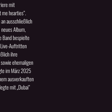
iere mit
t me hearties“.
an ausschließlich
n neues Album,
ge Band bespielte
Live-Auftritten
ßlich ihre
g sowie ehemaligen
lgte im März 2025
inem ausverkauften
legte mit „Dubai“