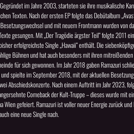
Gegründet im Jahre 2003, starteten sie ihre musikalische Karr
schen Texten. Nach der ersten EP folgte das Debütalbum „Avas
Besetzungswechsel und mit neuem Frontmann wurden von da 
exte gesungen. Mit „Der Tragödie ärgster Teil“ folgte 2011 ei
bisher erfolgreichste Single „Hawaii“ enthält. Die siebenköpfi
ählige Bühnen und hat auch besonders mit ihren mitreißenden 
einde für sich gewonnen. Im Jahr 2018 gaben Ramazuri schlie
 und spielte im September 2018, mit der aktuellen Besetzun
wei Abschiedskonzerte. Nach einem Auftritt im Jahr 2023, fo
langersehnte Comeback der Kult-Truppe – dieses wurde mit e
na Wien gefeiert. Ramazuri ist voller neuer Energie zurück und 
ch eine neue Single nach.