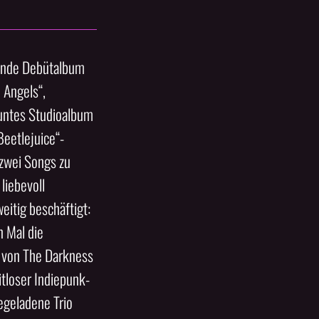
mende Debütalbum
 Angels“,
euntes Studioalbum
Beetlejuice“-
 zwei Songs zu
liebevoll
itig beschäftigt:
 Mal die
n von The Darkness
itloser Indiepunk-
egeladene Trio