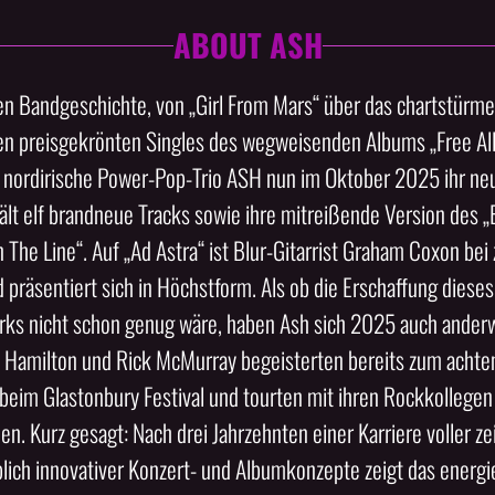
ABOUT ASH
en Bandgeschichte, von „Girl From Mars“ über das chartstür
den preisgekrönten Singles des wegweisenden Albums „Free All
as nordirische Power-Pop-Trio ASH nun im Oktober 2025 ihr n
hält elf brandneue Tracks sowie ihre mitreißende Version des „
n The Line“. Auf „Ad Astra“ ist Blur-Gitarrist Graham Coxon bei
 präsentiert sich in Höchstform. Als ob die Erschaffung dieses 
rks nicht schon genug wäre, haben Ash sich 2025 auch anderwe
 Hamilton und Rick McMurray begeisterten bereits zum achten
eim Glastonbury Festival und tourten mit ihren Rockkollege
en. Kurz gesagt: Nach drei Jahrzehnten einer Karriere voller ze
lich innovativer Konzert- und Albumkonzepte zeigt das energi