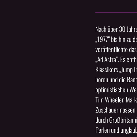
Nach über 30 Jahr
„1977“ bis hin zu 
veröffentlichte d
„Ad Astra“. Es ent
Klassikers „Jump I
hören und die Band
optimistischen We
Tim Wheeler, Mark
Zuschauermassen b
durch Großbritanni
Perlen und unglaub